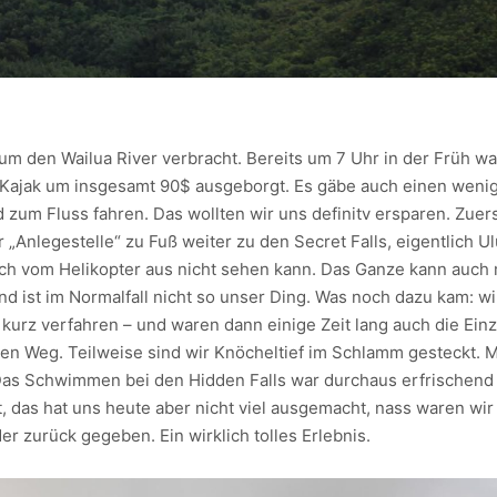
m den Wailua River verbracht. Bereits um 7 Uhr in der Früh wa
 Kajak um insgesamt 90$ ausgeborgt. Es gäbe auch einen wenig
 zum Fluss fahren. Das wollten wir uns definitv ersparen. Zuerst
r „Anlegestelle“ zu Fuß weiter zu den Secret Falls, eigentlich U
uch vom Helikopter aus nicht sehen kann. Das Ganze kann auch 
d ist im Normalfall nicht so unser Ding. Was noch dazu kam: w
 kurz verfahren – und waren dann einige Zeit lang auch die Ein
gen Weg. Teilweise sind wir Knöcheltief im Schlamm gesteckt. 
 Das Schwimmen bei den Hidden Falls war durchaus erfrischend
t, das hat uns heute aber nicht viel ausgemacht, nass waren wi
er zurück gegeben. Ein wirklich tolles Erlebnis.