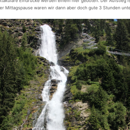
ktakuläre Eindrücke werden einem hier geboten. Der Aufstieg i
iner Mittagspause waren wir dann aber doch gute 3 Stunden unt