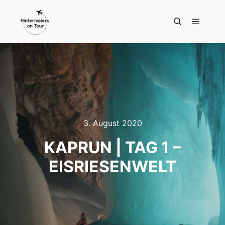
Hauptm
Suchen
3. August 2020
KAPRUN | TAG 1 –
EISRIESENWELT