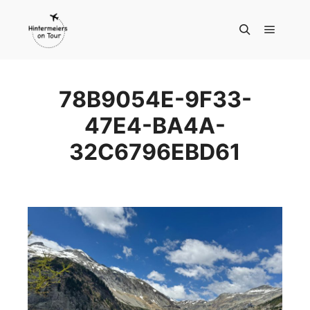
Hauptm
Suchen
78B9054E-9F33-
47E4-BA4A-
32C6796EBD61